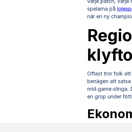
varje patch, varj
spelarna på
loles
när en ny champion
Regio
klyfto
Oftast tror folk a
benägen att satsa 
mid‑game‑slinga. D
en grop under fött
Ekonom
Stora sponsorskap 