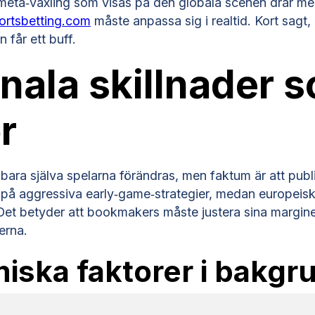
e meta‑växling som visas på den globala scenen drar m
portsbetting.com
måste anpassa sig i realtid. Kort sagt, 
 får ett buff.
nala skillnader 
r
tt bara själva spelarna förändras, men faktum är att pu
på aggressiva early‑game‑strategier, medan europeiska
et betyder att bookmakers måste justera sina marginer
erna.
iska faktorer i bakgr
som dyker upp under internationella evenemang pumpar 