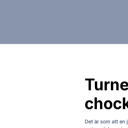
Turne
choc
Det är som att en 