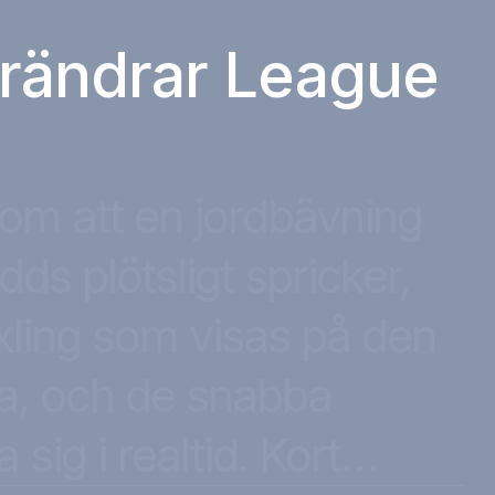
örändrar League
om att en jordbävning
ds plötsligt spricker,
äxling som visas på den
ta, och de snabba
sig i realtid. Kort…