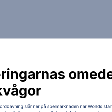
ringarnas omede
kvågor
jordbävning slår ner på spelmarknaden när Worlds startar