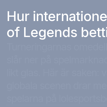
Hur internation
of Legends bet
Turneringarnas omedelb
slår ner på spelmarknade
likt glas. Här är saken:
globala scenen drar me
spelarna på lolesportsb