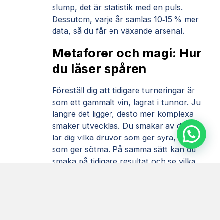
slump, det är statistik med en puls.
Dessutom, varje år samlas 10‑15 % mer
data, så du får en växande arsenal.
Metaforer och magi: Hur
du läser spåren
Föreställ dig att tidigare turneringar är
som ett gammalt vin, lagrat i tunnor. Ju
längre det ligger, desto mer komplexa
smaker utvecklas. Du smakar av det, du
lär dig vilka druvor som ger syra, vilka
som ger sötma. På samma sätt kan du
smaka på tidigare resultat och se vilka
banor som gynnar en viss svingstil.
Varför du inte får
ignorera historien