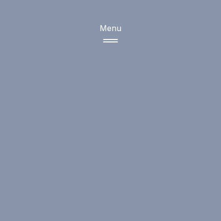
Menu
Products
Copper
Sugar
Grains
Ceramic tiles