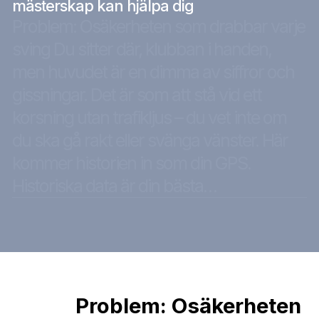
mästerskap kan hjälpa dig
Problem: Osäkerheten som drabbar varje
sving Du sitter där, klubban i handen,
men huvudet är en dimma av siffror och
gissningar. Det är som att stå vid ett
korsning utan trafikljus – du vet inte om
du ska gå rakt eller svänga vänster. Här
kommer historien in som din GPS.
Historiska data är din bästa…
Problem: Osäkerheten